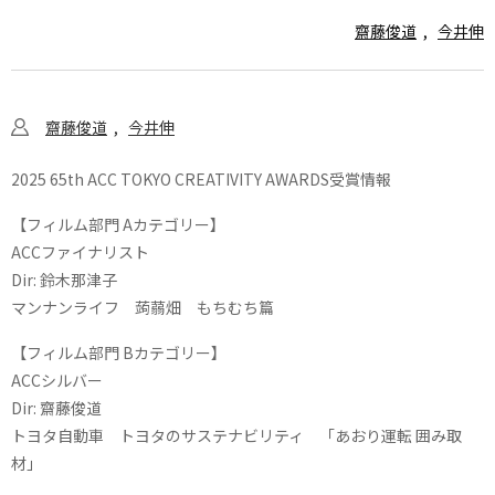
齋藤俊道
今井伸
齋藤俊道
今井伸
2025 65th ACC TOKYO CREATIVITY AWARDS受賞情報
【フィルム部門 Aカテゴリー】
ACCファイナリスト
Dir: 鈴木那津子
マンナンライフ 蒟蒻畑 もちむち篇
【フィルム部門 Bカテゴリー】
ACCシルバー
Dir: 齋藤俊道
トヨタ自動車 トヨタのサステナビリティ 「あおり運転 囲み取
材」